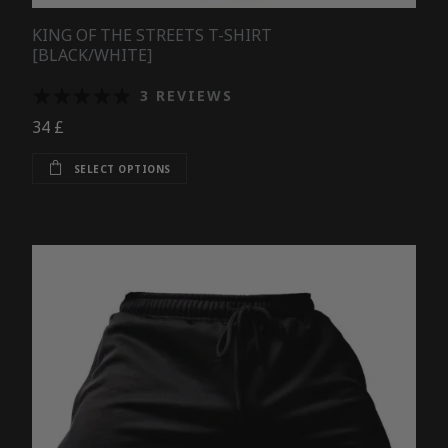
KING OF THE STREETS T-SHIRT
[BLACK/WHITE]
3 REVIEWS
34
£
This product has multiple variants. Th
SELECT OPTIONS