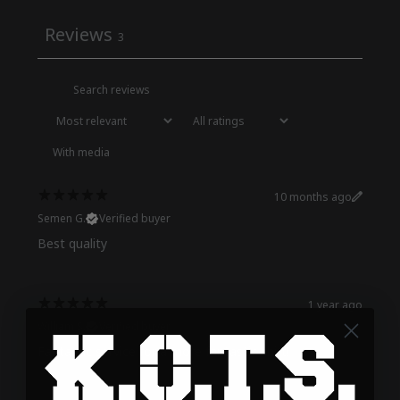
Reviews
3
With media
10 months ago
Semen G.
Verified buyer
Best quality
1 year ago
William S.
Verified buyer
Fantastic service for a more fantastic shirt!